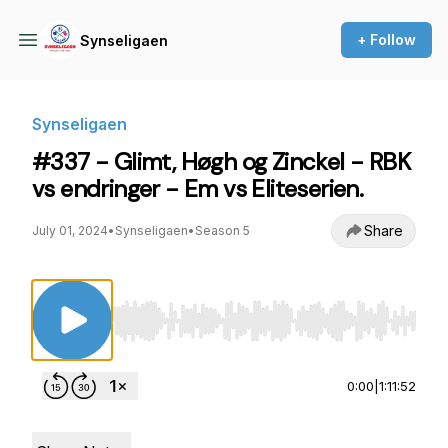
+ Follow
Synseligaen
Synseligaen
#337 - Glimt, Høgh og Zinckel - RBK
vs endringer - Em vs Eliteserien.
Share
July 01, 2024
•
Synseligaen
•
Season 5
Use Left/Right to seek, Home/End to jump to st
0:00
|
1:11:52