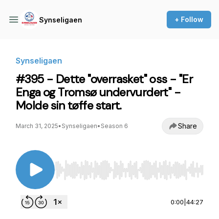
+ Follow
Synseligaen
Synseligaen
#395 - Dette "overrasket" oss - "Er
Enga og Tromsø undervurdert" -
Molde sin tøffe start.
Share
March 31, 2025
•
Synseligaen
•
Season 6
Use Left/Right to seek, Home/End to jump to st
0:00
|
44:27