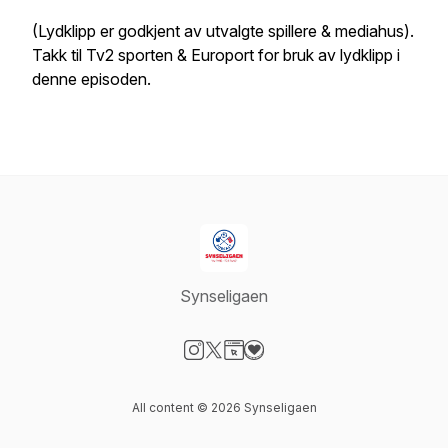
(Lydklipp er godkjent av utvalgte spillere & mediahus).
Takk til Tv2 sporten & Europort for bruk av lydklipp i
denne episoden.
Synseligaen
Visit our Instagram page
Visit our X-com page
Visit our Website page
Visit our Donation page
All content © 2026 Synseligaen